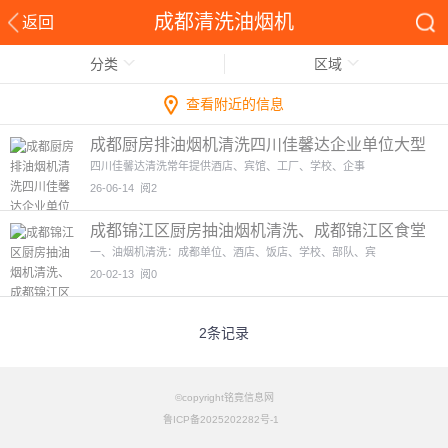
成都清洗油烟机
返回
分类
区域
查看附近的信息
成都厨房排油烟机清洗四川佳馨达企业单位大型
油烟管道清洗
4图
四川佳馨达清洗常年提供酒店、宾馆、工厂、学校、企事
26-06-14
阅2
成都锦江区厨房抽油烟机清洗、成都锦江区食堂
油烟管道清洗
4图
一、油烟机清洗：成都单位、酒店、饭店、学校、部队、宾
20-02-13
阅0
2条记录
©copyright铭竟信息网
鲁ICP备2025202282号-1